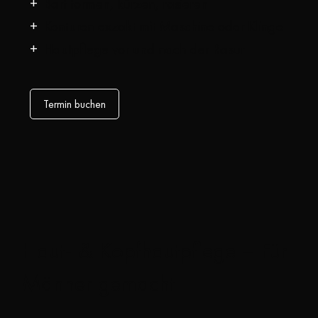
Bart formen, kürzen, rasieren
Konturen exzakt mit Maschine oder Klinge
Hautpflege vor und nach der Rasur
Termin buchen
Haut- & Kopfhautpflege – Für
Männer gemacht