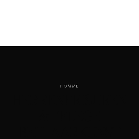
HOMME
HERRENFRISUREN
& PFLEGE
BEI
HAARKUNST