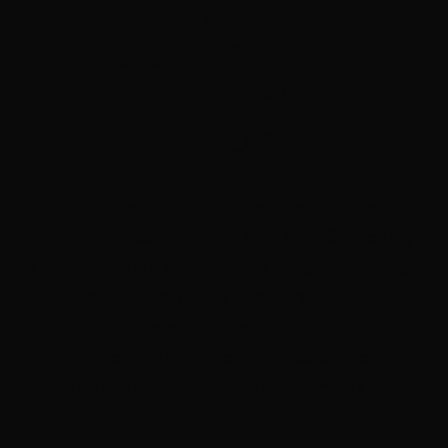
BEAUTY
COIFFEURE
ERFURT
GEPFLEGT. MÄNNLICH. SOUVERÄN.
Moderne Männerpflege ist mehr als ein
Mit dem passenden Styling zum sicheren
kurzer Haarschnitt. Bei
HAARKUNST Beauty
Auftritt – beruflich wie privat.
Coiffeure Erfurt
erwartet Sie ein durchdachtes
Pflegekonzept, das Ihre Persönlichkeit
unterstreicht – mit präzisen
Herrenhaarschnitten, professioneller
Bartpflege und hochwertigen Produkten.