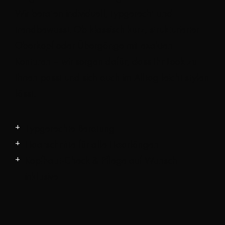
Wir beraten individuell, typgerecht und
trendbewusst. Ob klassisch kurz, strukturierter
Oberkopf oder Übergänge mit exakten
Konturen – wir sorgen dafür, dass Ihr Look zu
Ihnen passt und sich auch im Alltag leicht stylen
lässt.
Typgerechte Beratung
Haarschnitte für alle Haarlängen
Kopfhaut-Check & Pflege auf Wunsch
inklusive