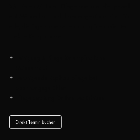
Wir bieten wir Ihnen Pflegeprodukte, die speziell
auf Männerhaut und -haar abgestimmt sind. Für
alle, die Ergebnisse sehen und spüren möchten
– ohne Kompromisse.
Reinigung & Pflege für empfindliche
Männerhaut
Beruhigende Kopfhautpflege bei
Spannungsgefühlen
Pflegeberatung für Ihre Bedürfnisse
Direkt Termin buchen