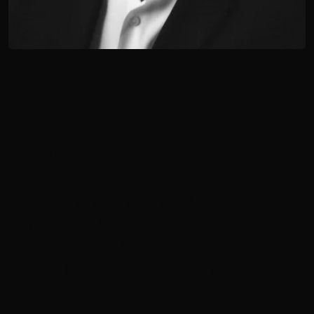
Bartpflege – Für den
gepflegten Auftritt
Ein Bart wirkt nur dann stilvoll, wenn er
gepflegt ist. Wir bringen Form, Kontur und
Struktur in Ihren Look – von der klassischen
Rasur bis zum perfekt gestylten Vollbart.