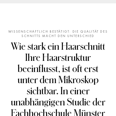
Ansatz
Weniger Haarbruch, da die Spitzen sanft und
exakt geschnitten werden
Mehr Glanz und bessere Lichtreflexion durch
WISSENSCHAFTLICH BESTÄTIGT: DIE QUALITÄT DES
SCHNITTS MACHT DEN UNTERSCHIED
die Schnittfläche
Wie stark ein Haarschnitt
Längere Haltbarkeit des Schnitts
Ihre Haarstruktur
Luftiger Fall und spürbar mehr Dynamik
beeinflusst, ist oft erst
unter dem Mikroskop
sichtbar. In einer
unabhängigen Studie der
Fachhochschule Münster