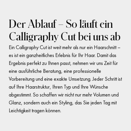
Diese Schnitttechnik ist ideal für:
Der Ablauf – So läuft ein
Feines oder dünnes Haar
, das mehr Volumen
Calligraphy Cut bei uns ab
braucht
Ein Calligraphy Cut ist weit mehr als nur ein Haarschnitt –
Kund*innen, die mit herkömmlichen
es ist ein ganzheitliches Erlebnis für Ihr Haar. Damit das
Haarschnitten unzufrieden sind
Ergebnis perfekt zu Ihnen passt, nehmen wir uns Zeit für
Menschen mit empfindlichen Haarspitzen
eine ausführliche Beratung, eine professionelle
oder Spliss
Vorbereitung und eine exakte Umsetzung. Jeder Schritt ist
auf Ihre Haarstruktur, Ihren Typ und Ihre Wünsche
Alle, die sich ein
natürlicheres, lebendigeres
abgestimmt. So schaffen wir nicht nur mehr Volumen und
Styling
wünschen
Glanz, sondern auch ein Styling, das Sie jeden Tag mit
Frauen und Männer – der Calligraphy Cut ist
Leichtigkeit tragen können.
für alle Haarlängen
geeignet