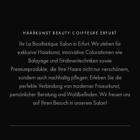
JETZT TESTEN
Wir freuen uns auf Ihren
Besuch!
HAARKUNST BEAUTY COIFFEURE ERFURT
Ihr La Biosthétique Salon in Erfurt. Wir stehen für
Termin buchen
exklusive Haarkunst, innovative Colorationen wie
Balayage und Strähnentechniken sowie
Premiumprodukte, die Ihre Haare nicht nur verschönern,
sondern auch nachhaltig pflegen. Erleben Sie die
perfekte Verbindung von moderner Friseurkunst,
persönlicher Beratung und Wohlbefinden. Wir freuen uns
auf Ihren Besuch in unserem Salon!